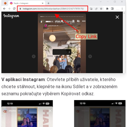
V aplikaci Instagram
: Otevřete příběh uživatele, kterého
chcete stáhnout, klepněte na ikonu Sdílet a v zobrazeném
seznamu pokračujte výběrem Kopírovat odkaz.