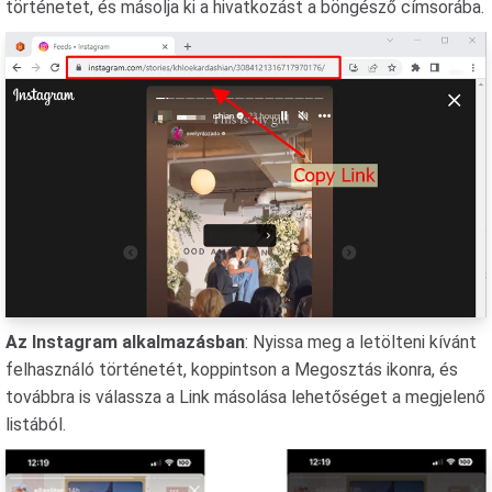
történetet, és másolja ki a hivatkozást a böngésző címsorába.
Az Instagram alkalmazásban
: Nyissa meg a letölteni kívánt
felhasználó történetét, koppintson a Megosztás ikonra, és
továbbra is válassza a Link másolása lehetőséget a megjelenő
listából.