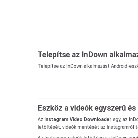
Telepítse az InDown alkalma
Telepítse az InDown alkalmazást Android-esz
Eszköz a videók egyszerű és 
Az
Instagram Video Downloader
egy, az InD
letöltését, videók mentését az Instagramról t
Az Instagram-videók letöltése az InDown segít