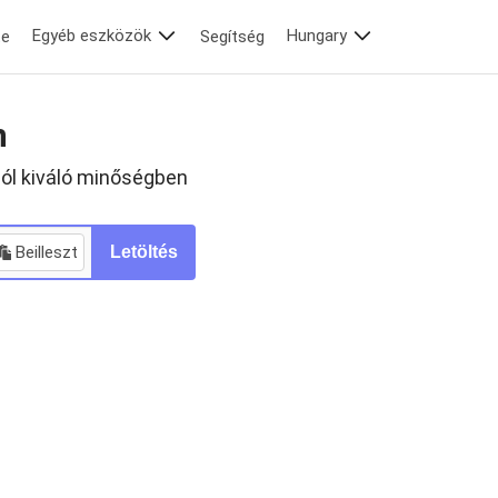
Egyéb eszközök
Hungary
te
Segítség
n
ól kiváló minőségben
Beilleszt
Letöltés