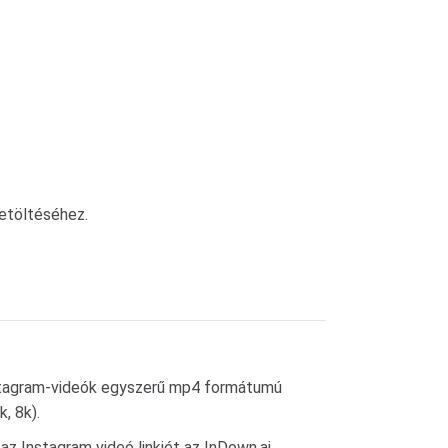
etöltéséhez.
Instagram-videók egyszerű mp4 formátumú
, 8k).
z Instagram videó linkjét az InDown.ai