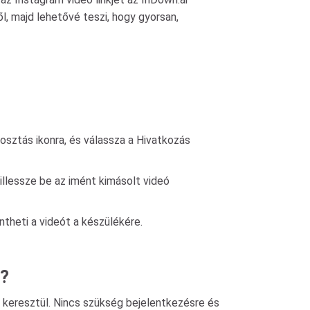
, majd lehetővé teszi, hogy gyorsan,
sztás ikonra, és válassza a Hivatkozás
llessze be az imént kimásolt videó
theti a videót a készülékére.
l?
keresztül. Nincs szükség bejelentkezésre és