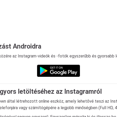
zást Androidra
közére az Instagram-videók és -fotók egyszerűbb és gyorsabb l
gyors letöltéséhez az Instagramról
own által létrehozott online eszköz, amely lehetővé teszi az 
elefonjára vagy számítógépére a legjobb minőségben (Full HD, 4k
ségével nagyon egyszerű. Egyszerűen másolja ki és illessze be a