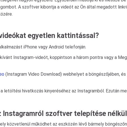
mbot. A szoftver kibontja a videót az Ön által megadott linkről
közére.
videókat egyetlen kattintással?
lkalmazást iPhone vagy Android telefonján.
kívánt Instagram-videót, koppintson a három pontra vagy a Mego
deo
(Instagram Video Download) webhelyet a böngészőjében, és i
 letöltési hivatkozás kinyeréséhez az Instagramból. Ezután men
z Instagramról szoftver telepítése nélkü
ely közvetlenül működhet az eszközén lévő bármely böngészőn 